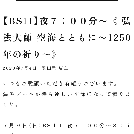
公
【BS11】夜７：００分〜 《 弘
式
法大師 空海とともに〜1250
サ
年の祈り〜》
イ
2023年7月4日
濱田屋 店主
ト
いつもご愛顧いただき有難うございます。
海やプールが待ち遠しい季節になって参りま
した。
７月９日（日）BS１１ 夜７：００分〜８：５