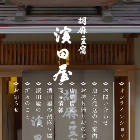
高
お知らせ
折々のこと
濱田屋のこと
濱田屋の胡麻豆腐
商品情報
店舗情報
お持ち帰り時のお願い
地方発送のご案内
お問い合わせ
オンラインショップ
野
山