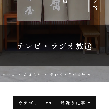
胡
麻
豆
テレビ・ラジオ放送
腐
濱
ホーム
お知らせ
テレビ・ラジオ放送
田
屋
カテゴリー
最近の記事