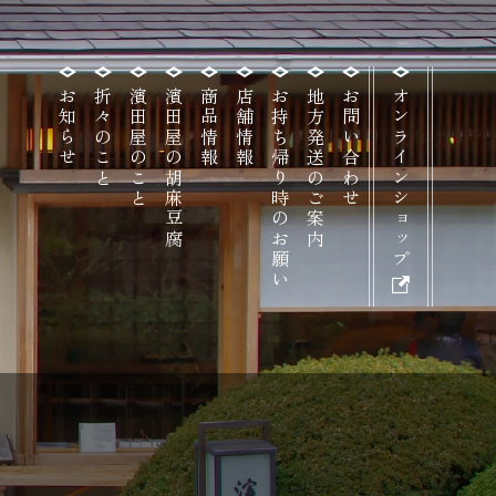
お知らせ
折々のこと
濱田屋のこと
濱田屋の胡麻豆腐
商品情報
店舗情報
お持ち帰り時のお願い
地方発送のご案内
お問い合わせ
オンラインショップ