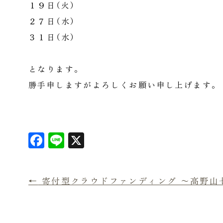
１９日（火）
２７日（水）
３１日（水）
となります。
勝手申しますがよろしくお願い申し上げます。
F
L
X
a
in
c
e
←
寄付型クラウドファンディング 〜高野山七
e
b
o