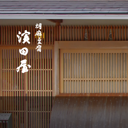
高野
山 胡
麻豆