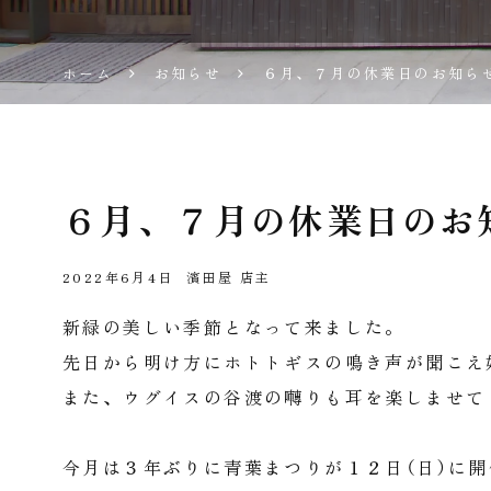
腐 濱
ホーム
お知らせ
６月、７月の休業日のお知ら
田屋
公式
６月、７月の休業日のお
サイ
ト
2022年6月4日
濱田屋 店主
新緑の美しい季節となって来ました。
先日から明け方にホトトギスの鳴き声が聞こえ
また、ウグイスの谷渡の囀りも耳を楽しませて
今月は３年ぶりに青葉まつりが１２日（日）に