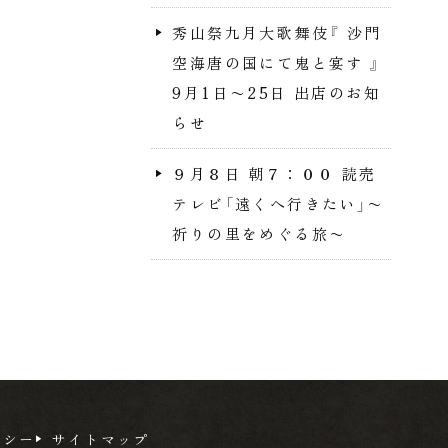
秀山祭九月大歌舞伎『 沙門
空海唐の国にて鬼と宴す 』
9月1日〜25日 出店のお知
らせ
９月８日 朝７：００ 読売
テレビ「遠くへ行きたい」〜
祈りの里をめぐる旅〜
リシー
サイトマップ