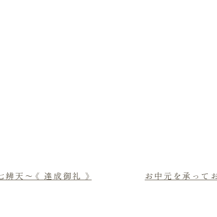
辨天〜《 達成御礼 》
お中元を承って