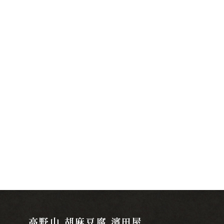
o
k
高野山 胡麻豆腐 濱田屋