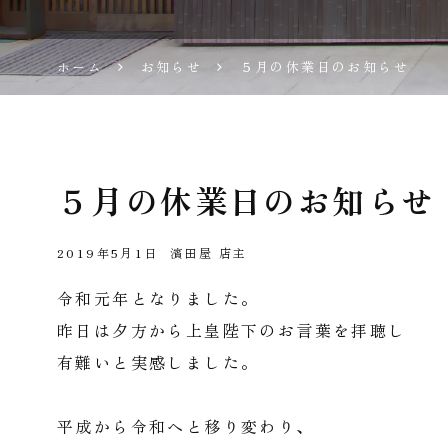
腐 濱
ホーム
お知らせ
５月の休業日のお知らせ
田屋
公式
５月の休業日のお知らせ
サイ
ト
2019年5月1日
濱田屋 店主
令和元年となりました。
昨日は夕方から上皇陛下のお言葉を拝聴し
有難いと実感しました。
平成から令和へと移り変わり、