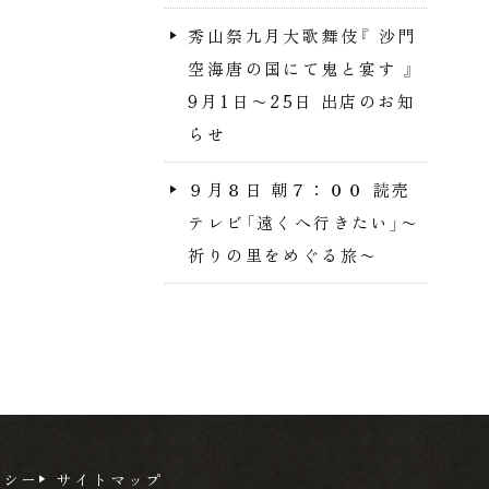
秀山祭九月大歌舞伎『 沙門
空海唐の国にて鬼と宴す 』
9月1日〜25日 出店のお知
らせ
９月８日 朝７：００ 読売
テレビ「遠くへ行きたい」〜
祈りの里をめぐる旅〜
リシー
サイトマップ