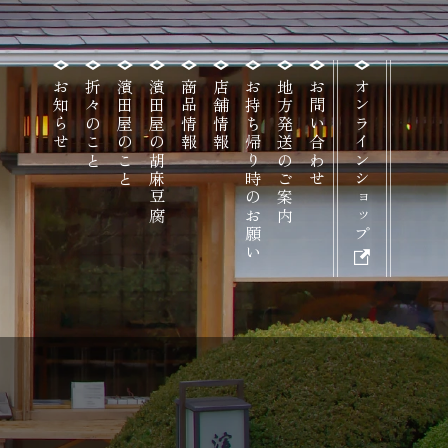
お知らせ
折々のこと
濱田屋のこと
濱田屋の胡麻豆腐
商品情報
店舗情報
お持ち帰り時のお願い
地方発送のご案内
お問い合わせ
オンラインショップ