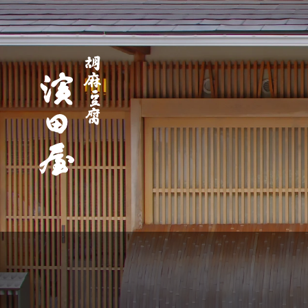
高野
山 胡
麻豆