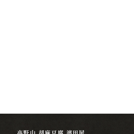
o
o
k
高野山 胡麻豆腐 濱田屋