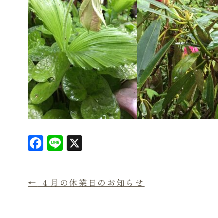
F
L
X
a
in
c
e
←
４月の休業日のお知らせ
e
b