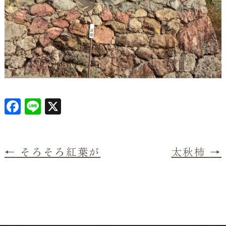
F
L
X
a
i
c
n
e
e
←
そろそろ紅葉が
太秋柿
→
b
o
o
k