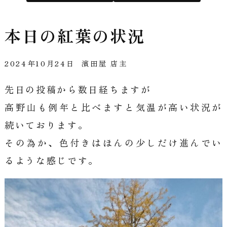
公
本日の紅葉の状況
式
サ
2024年10月24日
濱田屋 店主
先日の投稿から数日経ちますが
イ
高野山も例年と比べますと気温が高い状況が
続いております。
ト
その為か、色付きはほんの少しだけ進んでい
るような感じです。