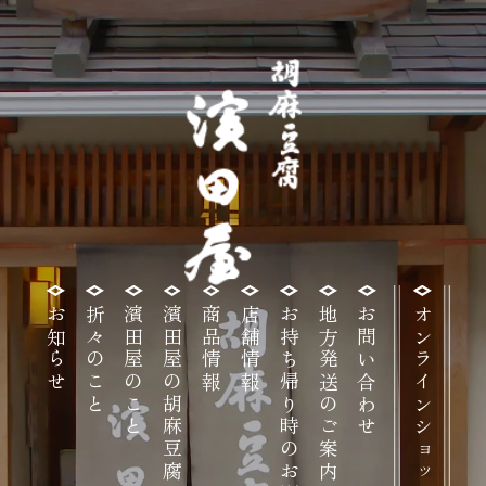
高
お知らせ
折々のこと
濱田屋のこと
濱田屋の胡麻豆腐
商品情報
店舗情報
お持ち帰り時のお願い
地方発送のご案内
お問い合わせ
オンラインショップ
野
山