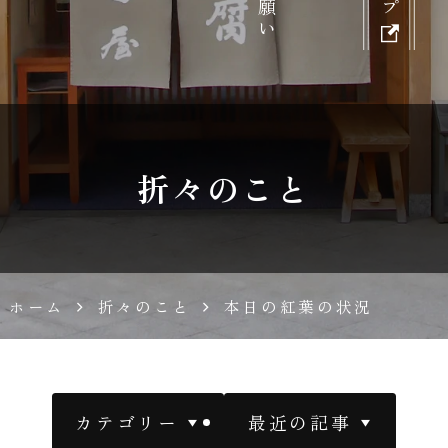
胡
麻
豆
折々のこと
腐
濱
ホーム
折々のこと
本日の紅葉の状況
田
屋
カテゴリー
最近の記事