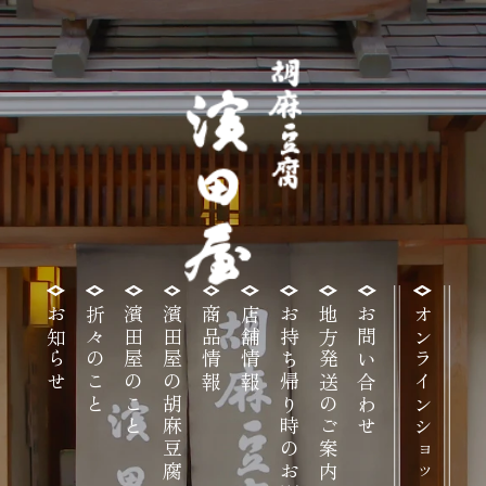
高
お知らせ
折々のこと
濱田屋のこと
濱田屋の胡麻豆腐
商品情報
店舗情報
お持ち帰り時のお願い
地方発送のご案内
お問い合わせ
オンラインショップ
野
山