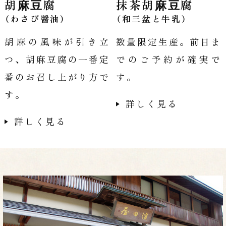
胡⿇⾖腐
抹茶胡⿇⾖腐
（わさび醤油）
（和三盆と牛乳）
胡麻の風味が引き立
数量限定生産。前日ま
つ、胡麻豆腐の一番定
でのご予約が確実で
番のお召し上がり方で
す。
す。
詳しく見る
詳しく見る