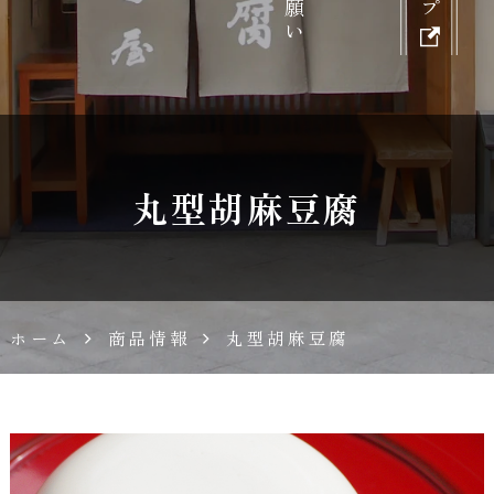
胡
麻
豆
丸型胡麻豆腐
腐
濱
ホーム
商品情報
丸型胡麻豆腐
田
屋